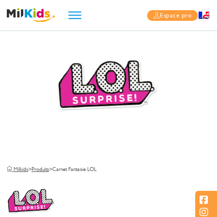
Espace pro
Milkids
>
Produits
>
Carnet Fantaisie LOL