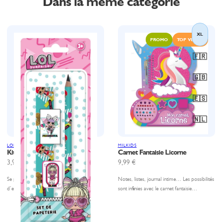
Dans la même catégorie
XL
PROMO
TOP VENTE
🇫🇷
🇬🇧
🇪🇸
🇳🇱
LOL! SURPRISE
MILKIDS
Kit rentrée LOL
Carnet Fantaisie Licorne
3,99
€
9,99
€
Se préparer pour la rentrée devient un jeu
Notes, listes, journal intime… Les possibilités
d’enfant, avec la papeterie…
sont infinies avec le carnet fantaisie…