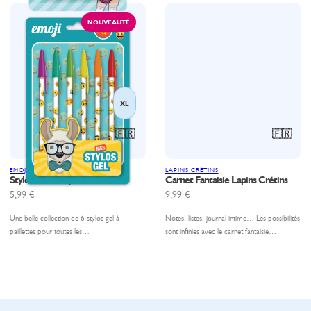
NOUVEAUTÉ
XL
🇫🇷
🇫🇷
EMOJI
LAPINS CRÉTINS
Stylos Gel emoji Lama
Carnet Fantaisie Lapins Crétins
5,99
€
9,99
€
Une belle collection de 6 stylos gel à
Notes, listes, journal intime… Les possibilités
paillettes pour toutes les…
sont infinies avec le carnet fantaisie…