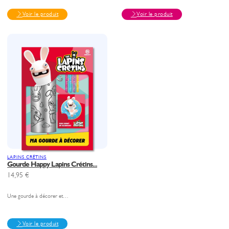
Voir le produit
Voir le produit
LAPINS CRÉTINS
Gourde Happy Lapins Crétins...
14,95
€
Une gourde à décorer et…
Voir le produit