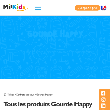
Espace pro
Gourde Happy
Toutes nos gourdes à décorer et colorier pour s’amuser
Milkids
>
Coffrets cadeaux
>
Gourde Happy
Tous les produits Gourde Happy