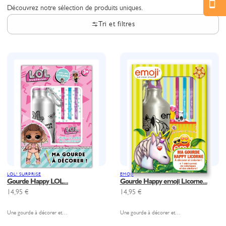
Découvrez notre sélection de produits uniques.
Tri et filtres
LOL! SURPRISE
EMOJI
Gourde Happy LOL...
Gourde Happy emoji Licorne...
14,95
€
14,95
€
Une gourde à décorer et…
Une gourde à décorer et…