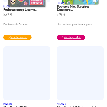
MILKIDS
Pochette Maxi Surprises –
EMOJI
Pochette emoji Licorne...
Dinosaure...
5,99
€
7,99
€
Des heures de fun avec…
Une pochette grand format pleine…
Voir le produit
Voir le produit
MILKIDS
MILKIDS