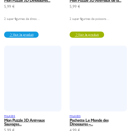
Mon Puzzle 3D Dinosaures...
Mon Puzzle 3D Animaux de la...
5,99
€
5,99
€
2 super figurines de dinos…
2 super figurines de poissons…
Voir le produit
Voir le produit
MILKIDS
MILKIDS
Mon Puzzle 3D Animaux
Pochette Le Monde des
Sauvages...
Dinosaures –...
5,99
€
4,99
€