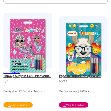
LOL! SURPRISE
Pop-Up Surprise LOL! Mermaids...
Pop-Up Surprise emoji Lama...
6,99
€
6,99
€
Des figurines LOL!Surprise Mermaids à…
Des figurines emoji LAMA à…
Voir le produit
Voir le produit