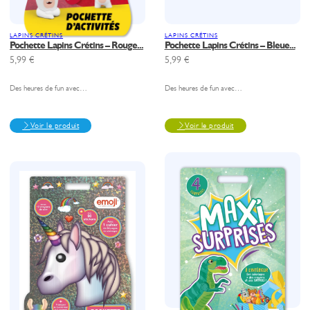
LAPINS CRÉTINS
LAPINS CRÉTINS
Pochette Lapins Crétins – Rouge...
Pochette Lapins Crétins – Bleue...
5,99
€
5,99
€
Des heures de fun avec…
Des heures de fun avec…
Voir le produit
Voir le produit