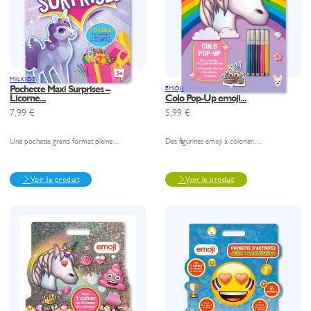
MILKIDS
Pochette Maxi Surprises –
EMOJI
Licorne...
Colo Pop-Up emoji...
7,99
€
5,99
€
Une pochette grand format pleine…
Des figurines emoji à colorier,…
Voir le produit
Voir le produit