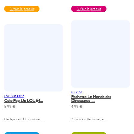
Voir le produit
Voir le produit
MILKIDS
Pochette Le Monde des
LOL! SURPRISE
Colo Pop-Up LOL #4...
Dinosaures –...
5,99
€
4,99
€
Des figurines LOL à colorier,…
2 dinos à collectionner, et…