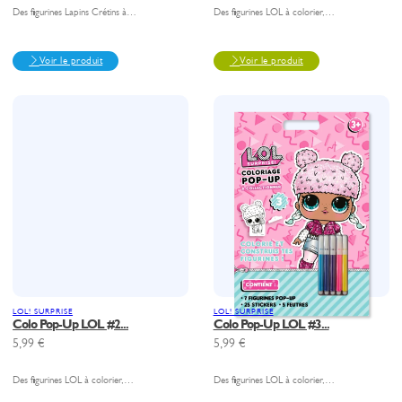
Des figurines Lapins Crétins à…
Des figurines LOL à colorier,…
Voir le produit
Voir le produit
LOL! SURPRISE
LOL! SURPRISE
Colo Pop-Up LOL #2...
Colo Pop-Up LOL #3...
5,99
€
5,99
€
Des figurines LOL à colorier,…
Des figurines LOL à colorier,…