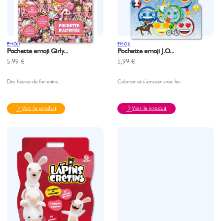
EMOJI
EMOJI
Pochette emoji Girly...
Pochette emoji J.O...
5,99
€
5,99
€
Des heures de fun entre…
Colorier et s’amuser avec les…
Voir le produit
Voir le produit