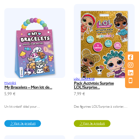
LOL! SURPRISE
Pack Activités Surprise
MILKIDS
My Bracelets – Mon kit de...
LOL!Surprise...
5,99
€
7,99
€
Un kit créatif idéal pour…
Des figurines LOL!Surprise à colorier,…
Voir le produit
Voir le produit