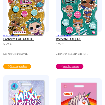
LOL! SURPRISE
LOL! SURPRISE
Pochette LOL GOLD...
Pochette LOL J.O...
5,99
€
5,99
€
Des heures de fun avec…
Colorier et s’amuser avec les…
Voir le produit
Voir le produit