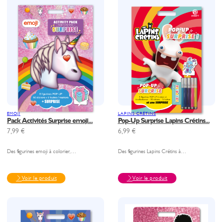
EMOJI
LAPINS CRÉTINS
Pack Activités Surprise emoji...
Pop-Up Surprise Lapins Crétins...
7,99
€
6,99
€
Des figurines emoji à colorier,…
Des figurines Lapins Crétins à…
Voir le produit
Voir le produit