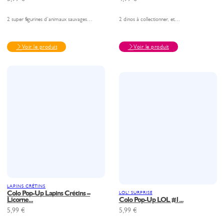
2 super figurines d’animaux sauvages…
2 dinos à collectionner, et…
Voir le produit
Voir le produit
LAPINS CRÉTINS
Colo Pop-Up Lapins Crétins –
LOL! SURPRISE
Licorne...
Colo Pop-Up LOL #1...
5,99
€
5,99
€