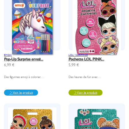
EMOJI
LOL! SURPRISE
Pop-Up Surprise emoji...
Pochette LOL PINK...
6,99
€
5,99
€
Des figurines emoji à colorier,…
Des heures de fun avec…
Voir le produit
Voir le produit