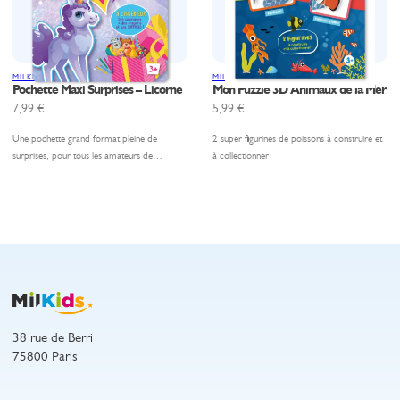
MILKIDS
MILKIDS
Pochette Maxi Surprises – Licorne
Mon Puzzle 3D Animaux de la Mer
7,99
€
5,99
€
Une pochette grand format pleine de
2 super figurines de poissons à construire et
surprises, pour tous les amateurs de…
à collectionner
38 rue de Berri
75800 Paris