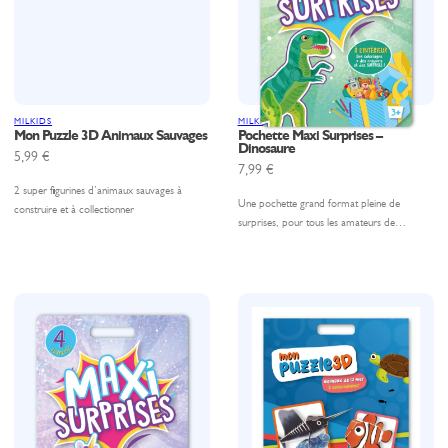
MILKIDS
MILKIDS
Mon Puzzle 3D Animaux Sauvages
Pochette Maxi Surprises –
Dinosaure
5,99
€
7,99
€
2 super figurines d’animaux sauvages à
Une pochette grand format pleine de
construire et à collectionner
surprises, pour tous les amateurs de…