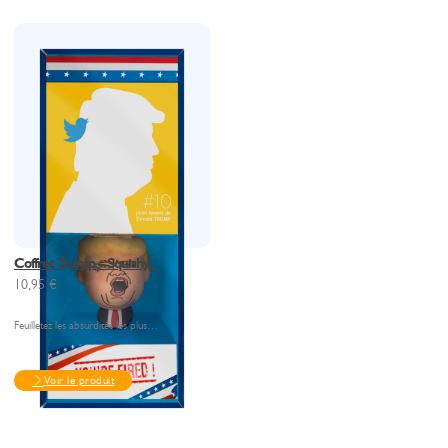
Coffret Trump – Squishy...
10,95
€
Feuilletez les absurdités les plus…
Voir le produit