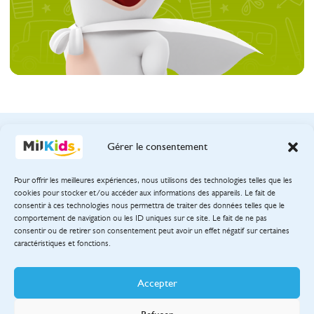
Gérer le consentement
Pour offrir les meilleures expériences, nous utilisons des technologies telles que les
38 rue de Berri
cookies pour stocker et/ou accéder aux informations des appareils. Le fait de
75800 Paris
consentir à ces technologies nous permettra de traiter des données telles que le
comportement de navigation ou les ID uniques sur ce site. Le fait de ne pas
consentir ou de retirer son consentement peut avoir un effet négatif sur certaines
caractéristiques et fonctions.
Mentions légales
Cookies
Accepter
Conditions générales