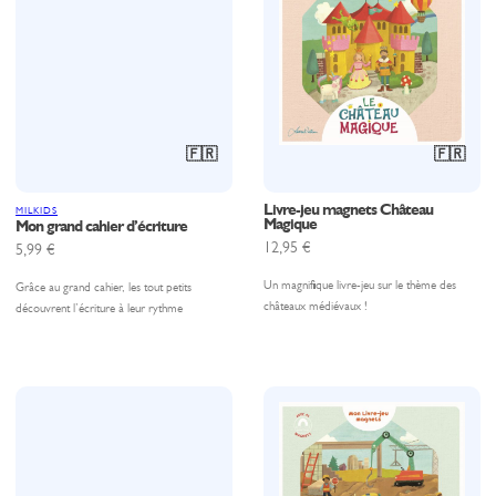
🇫🇷
🇫🇷
Livre-jeu magnets Château
MILKIDS
Magique
Mon grand cahier d’écriture
12,95
€
5,99
€
Un magnifique livre-jeu sur le thème des
Grâce au grand cahier, les tout petits
châteaux médiévaux !
découvrent l’écriture à leur rythme