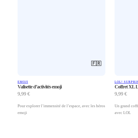
🇫🇷
EMOJI
LOL! SURPRI
Valisette d’activités emoji
Coffret XL
9,99
€
9,99
€
Pour explorer l’immensité de l’espace, avec les héros
Un grand coffr
emoji
avec LOL