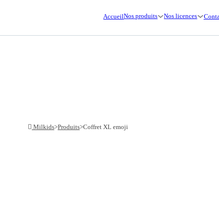
Nos produits
Nos licences
Accueil
Conta
Milkids
>
Produits
>
Coffret XL emoji