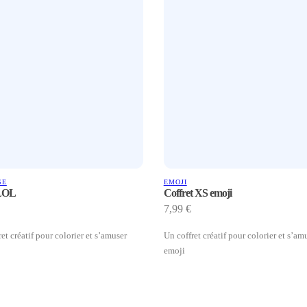
SE
EMOJI
 LOL
Coffret XS emoji
7,99
€
et créatif pour colorier et s’amuser
Un coffret créatif pour colorier et s’am
emoji